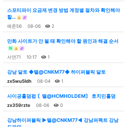
스포티파이 요금제 변경 방법 계정별 절차와 확인해야
할…
예준56
08-06
2
만화 사이트가 안 될 때 확인해야 할 원인과 해결 순서
N
서연71
10:17
1
강남 달토 ◆텔@CNKM77◆ 하이퍼블릭 달토
zx5wu5ldh
08-04
1
사이공홀덤펍 〘텔@HCMHOLDEM〙 호치민홀덤
zx359rzte
08-06
0
강남하이퍼블릭 ▶텔@CNKM77◀ 강남퍼펙트 강남
도파민…