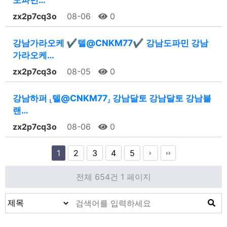
zx2p7cq3o
08-06
0
강남가라오케 ✔텔@CNKM77✔ 강남도파민 강남
가라오케…
zx2p7cq3o
08-05
0
강남하퍼 ⸤텔@CNKM77⸥ 강남달토 강남달토 강남블
랜…
zx2p7cq3o
08-06
0
1
2
3
4
5
전체 654건
1 페이지