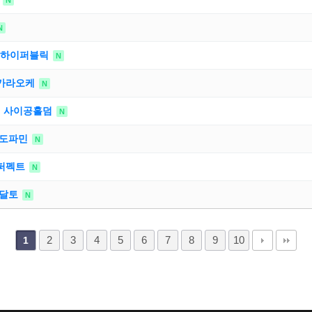
N
N
강남하이퍼블릭
N
남가라오케
N
펍 사이공홀덤
N
남도파민
N
남퍼펙트
N
남달토
N
2
3
4
5
6
7
8
9
10
1