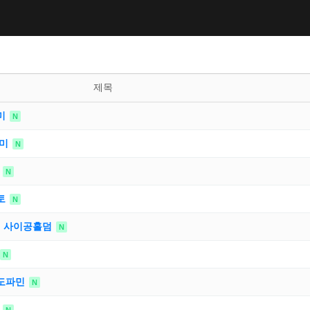
제목
미
N
앤미
N
퍼
N
토
N
커 사이공홀덤
N
N
남도파민
N
토