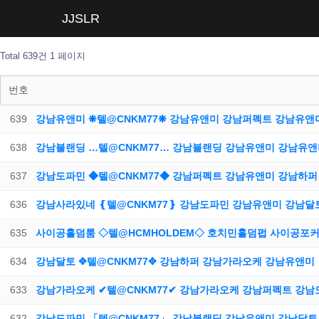
JJSLR
Total 639건
1 페이지
번호
639
강남유앤미 ❋텔@CNKM77❋ 강남유앤미 강남퍼펙트 강남유앤
638
강남블랜딩 …텔@CNKM77… 강남블랜딩 강남유앤미 강남유
637
강남도파민 ◆텔@CNKM77◆ 강남퍼펙트 강남유앤미 강남하
636
강남사라있네 ❴텔@CNKM77❵ 강남도파민 강남유앤미 강남달
635
사이공홀덤룸 ◇텔@HCMHOLDEM◇ 호치민홀덤펍 사이공포
634
강남달토 ✥텔@CNKM77✥ 강남하퍼 강남가라오케 강남유앤미
633
강남가라오케 ✔텔@CNKM77✔ 강남가라오케 강남퍼펙트 강
632
강남도파민 「텔@CNKM77」 강남블랜딩 강남유앤미 강남달