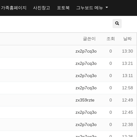
가족홈페이지
사진창고
포토북
그누보드 메뉴
글쓴이
조회
날짜
zx2p7cq3o
0
13:30
zx2p7cq3o
0
13:21
zx2p7cq3o
0
13:11
zx2p7cq3o
0
12:58
zx359rzte
0
12:49
zx2p7cq3o
0
12:45
zx2p7cq3o
0
12:38
zx2p7cq3o
0
12:26